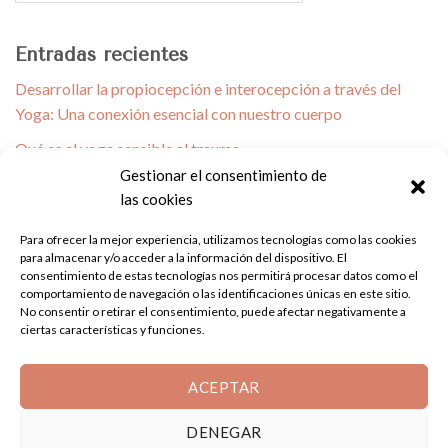
Entradas recientes
Desarrollar la propiocepción e interocepción a través del
Yoga: Una conexión esencial con nuestro cuerpo
Qué es el yoga sensible al trauma
Gestionar el consentimiento de
Yoga para lesiones, patologías y desalineaciones
las cookies
biomecánicas.
Para ofrecer la mejor experiencia, utilizamos tecnologías como las cookies
Leche dorada, elixir para tu sistema inmune
para almacenar y/o acceder a la información del dispositivo. El
Hiperproductividad, Corona virus y Autocuidado
consentimiento de estas tecnologías nos permitirá procesar datos como el
comportamiento de navegación o las identificaciones únicas en este sitio.
No consentir o retirar el consentimiento, puede afectar negativamente a
Comentarios recientes
ciertas características y funciones.
No hay comentarios que mostrar.
ACEPTAR
DENEGAR