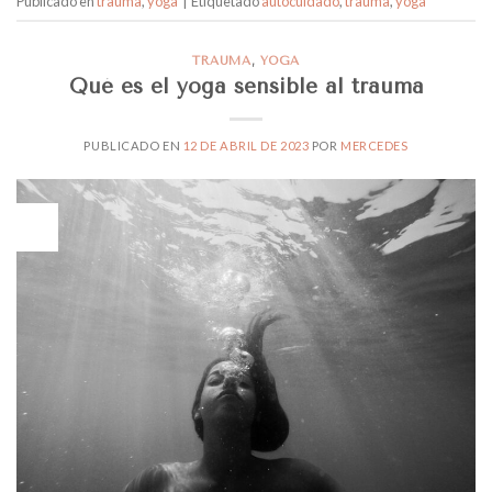
Publicado en
trauma
,
yoga
|
Etiquetado
autocuidado
,
trauma
,
yoga
TRAUMA
,
YOGA
Qué es el yoga sensible al trauma
PUBLICADO EN
12 DE ABRIL DE 2023
POR
MERCEDES
12
Abr